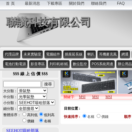
首 頁
最新消息
下載專區
關於我們
聯絡我們
FAQ
聯讚科技有限公司
代理品牌
未來實驗室
電腦組件
插座延長線
喇叭
耳機麥克風
網通
電池行動電源
影音專區
列印耗材/紙
數位監控
POS系統周邊
辦公用品
$$$ 線 上 估 價 $$$
大分類：
中分類：
關鍵字:
MSI
MSI
MSI
小分類：
目前位置 :
細分類：
整體排序：
高到低
低到高
快速排序 :
名稱
價錢
順序 
價錢
名稱
SEEHOT嘻哈部落