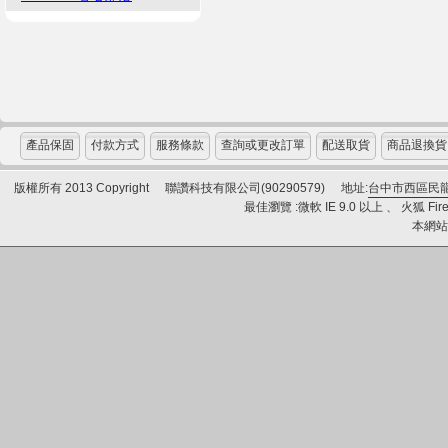
產品保固
付款方式
服務條款
查詢或更改訂單
配送取貨
商品退換貨
版權所有 2013 Copyright
聯讚科技有限公司(90290579)
地址:
台中市西區民龍
最佳瀏覽 :微軟 IE 9.0 以上 、 火狐 Fire
本網站