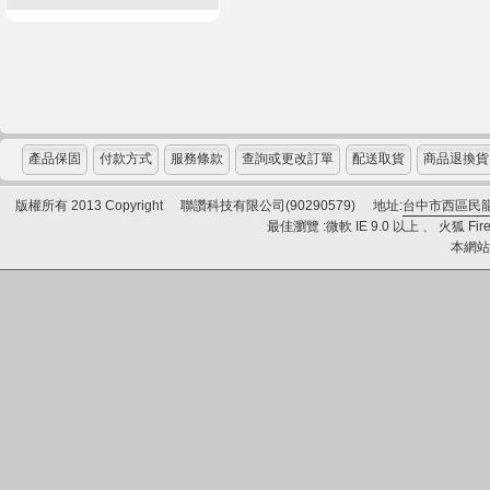
產品保固
付款方式
服務條款
查詢或更改訂單
配送取貨
商品退換貨
版權所有 2013 Copyright
聯讚科技有限公司(90290579)
地址:
台中市西區民龍
最佳瀏覽 :微軟 IE 9.0 以上 、 火狐 Fire
本網站