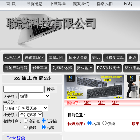
首 頁
最新消息
下載專區
關於我們
聯絡我們
FAQ
聯讚科技有限公司
代理品牌
未來實驗室
電腦組件
插座延長線
喇叭
耳機麥克風
網通
電池行動電源
影音專區
列印耗材/紙
數位監控
POS系統周邊
辦公用品
$$$ 線 上 估 價 $$$
大分類：
中分類：
關鍵字:
MSI
MSI
MSI
小分類：
目前位置 :
整體排序：
高到低
低到高
快速排序 :
名稱
價錢
順序 
價錢
名稱
Cerio智鼎