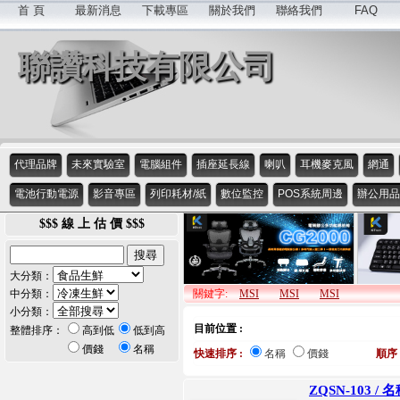
首 頁
最新消息
下載專區
關於我們
聯絡我們
FAQ
聯讚科技有限公司
代理品牌
未來實驗室
電腦組件
插座延長線
喇叭
耳機麥克風
網通
電池行動電源
影音專區
列印耗材/紙
數位監控
POS系統周邊
辦公用品
$$$ 線 上 估 價 $$$
大分類：
中分類：
關鍵字:
MSI
MSI
MSI
小分類：
目前位置 :
整體排序：
高到低
低到高
價錢
名稱
快速排序 :
名稱
價錢
順序 
ZQSN-103 