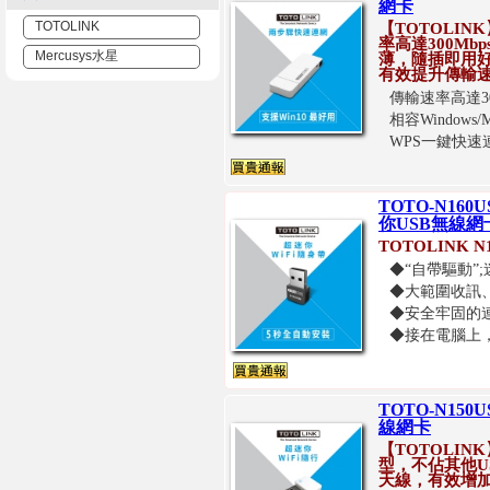
網卡
TOTOLINK
【TOTOLINK
率高達300Mb
Mercusys水星
薄，隨插即用好
有效提升傳輸
傳輸速率高達3
相容Windows
WPS一鍵快
TOTO-N160U
你USB無線網
TOTOLINK 
◆“自帶驅動”
◆大範圍收訊、穿
◆安全牢固的
◆接在電腦上
TOTO-N150
線網卡
【TOTOLINK
型，不佔其他U
天線，有效增