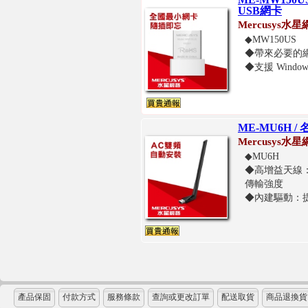
USB網卡
Mercusys水
◆MW150US
◆帶來必要的網
◆支援 Windows 1
ME-MU6H /
Mercusys水
◆MU6H
◆高增益天線：
傳輸強度
◆內建驅動：提
產品保固
付款方式
服務條款
查詢或更改訂單
配送取貨
商品退換貨