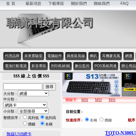
首 頁
最新消息
下載專區
關於我們
聯絡我們
FAQ
聯讚科技有限公司
代理品牌
未來實驗室
電腦組件
插座延長線
喇叭
耳機麥克風
網通
電池行動電源
影音專區
列印耗材/紙
數位監控
POS系統周邊
辦公用品
$$$ 線 上 估 價 $$$
大分類：
中分類：
關鍵字:
MSI
MSI
MSI
小分類：
目前位置 :
整體排序：
高到低
低到高
快速排序 :
名稱
價錢
順序 
價錢
名稱
TOTO-N300
無線USB網卡