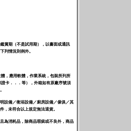
內
鑑賞期（不是試用期）
，以書面或通訊
有下列情況則例外。
主體，應用軟體，作業系統，包裝所列所
保證卡．．．等），外箱如有原廠序號須
。
明設備／衛浴設備／廚房設備／傢俱／其
件，未符合以上規定無法退貨
。
且為消耗品，除商品瑕疵或不良外，商品