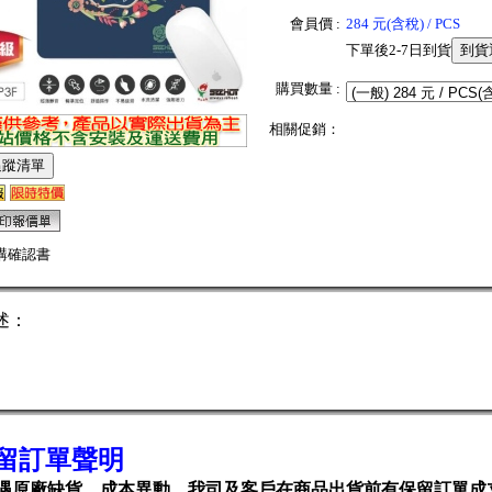
會員價 :
284 元(含稅) / PCS
下單後2-7日到貨
購買數量 :
相關促銷：
購確認書
述：
留訂單聲明
遇原廠缺貨、成本異動，我司及客戶在商品出貨前有保留訂單成