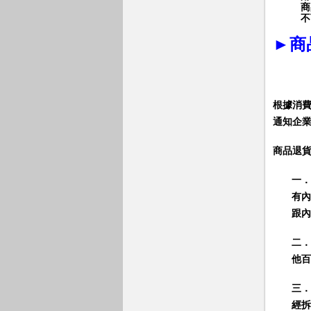
商
不
►
商
根據消
通知企
商品退
一．
有內
跟內
二．
他百
三．
經拆