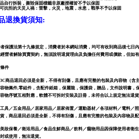
品自行拆裝，撕毀保固標籤非原廠授權皆不予以保固
可抗拒的天災人禍：雷擊，火災，地震，水患，戰爭不予以保固
品退換貨須知
:
費者保護法第十九條規定，消費者於本網站消費，
均可有收到商品後七日
業經營者解除買賣契約，無須說明退貨理由及負擔任何費用或價款，但如
貨條件
3C商品
退回必須是全新，不得有刮傷，且應有完整的包裝及內容物（含
容物佩件,零組件，含配件紙箱，保麗龍，保護袋，贈品，文件說明書，
容物序號互相對應，軟體不可拆封安裝及註冊，未符合以上規定無法退貨
工具／五金用品／居家用品／居家佈置／運動器材／各項材料／電料／照
貨，商品
退回必須是全新，不得有刮傷，且應有完整的包裝及內容物及配
美妝保養／衛浴用品／食品生鮮商品／飲料／竉物用品因保障使用者衛生
封或使用，無法退貨。