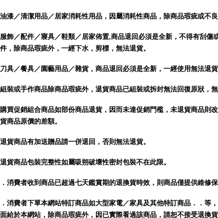
油漆／清潔用品／居家消耗性用品，因屬消耗性商品，除商品瑕疵或不良
服飾／配件／寢具／鞋類／居家佈置,
商品
退回必須是全新，不得有刮傷
件，除商品瑕疵外，一經下水，剪標，無法退貨。
刀具／餐具／園藝用品／雜貨，
商品
退回必須是全新，一經使用無法退貨
組裝或手作商品
除商品瑕疵外，退貨商品已組裝或拆封無法回復原狀，無
購買促銷組合商品如部份商品退貨，因而未達促銷門檻，未退貨商品則改
貨商品原價的差額。
退貨商品有加送贈品請一併退回，否則無法退貨。
退貨商品包裝完整性如屬吸朔破壞性密封包裝不在此限。
．消費者收到商品已超過七天鑑賞期的退換貨時效，則商品僅提供維修保
．消費者下單本網站特訂商品如大型家電／家具及其他特訂商品．．等，
面給於本網站，除商品瑕疵外，因已實際看過該商品，請恕不接受退換貨