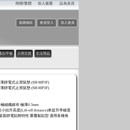
簡體/繁體
加入最愛
設為首頁
進購物區
會員登入
加入會員
通訊/平板
日用百貨
生活用品
薄靜電式止滑鼠墊 (SH-MP3F)
薄靜電式止滑鼠墊 (SH-MP3F)
極細纖維布 極薄0.3mm
高度(Lift-off distance)來提升準確度
與桌面靜電貼附特性 重覆黏貼型 適用各種角