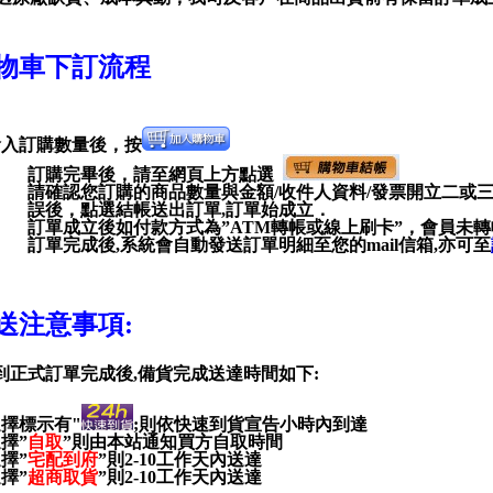
物車下訂流程
輸入訂購數量後，按
訂購完畢後，請至網頁上方點選
請確認您訂購的商品數量與金額
/
收件人資料
/
發票開立二或
誤後，點選結帳送出訂單
,
訂單始成立．
訂單成立後如付款方式為”ATM轉帳或線上刷卡”，會員未
訂單完成後
,
系統會自動發送訂單明細至您的
mail
信箱
,
亦可至
送注意事項:
到正式訂單完成後
,
備貨完成送達時間如下
:
擇標示有"
;
則依快速到貨宣告小時內到達
選擇
”
自取
”
則由本站通知買方自取時間
選擇
”
宅配到府
”
則
2-10
工作天內送達
選擇
”
超商取貨
”
則
2-10
工作天內送達