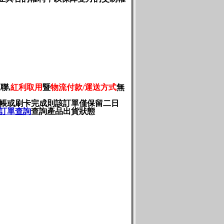
三聯
,
紅利取用
暨
物流付款
/
運送方式
無
轉帳或刷卡完成則該訂單僅保留二日
訂單查詢
查詢產品出貨狀態