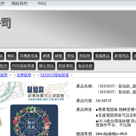
我們
聯絡我們
FAQ
公司
線
喇叭
耳機麥克風
網通
鍵盤
滑鼠
滑鼠墊
電腦產品
家電用品
監控
POS系統周邊
辦公用品
防疫專區
食品生鮮
滑鼠墊
＞ ＞
光學鼠墊
＞ ＞
SEEHOT嘻哈部落
＞
產品名稱 :
〈SEEHOT〉鼠仙款_超
〈SEEHOT〉鼠仙款_超
產品代號 :
SH-MP3F
產品簡述 :
●專業電競級 熱轉塗層+
●支援電競滑鼠可設定較小抬升
●OCA複合環保矽膠 
度操作平台、不位移
建議售價 :
284 元(含稅) / PCS