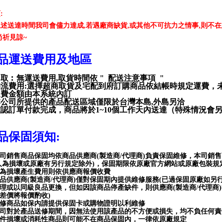
項
:
上述送達時間我司會儘力達成
,
若遇廠商缺貨
,
或其他不可抗力之情事
,
則不在
尚祈見諒
~
品運送費用及地區
自取︰無運送費用
,
取貨時間依
"
配送注意事項
"
物流費用
:
選擇超商取貨及宅配到府訂購商品依結帳時規定運費，
運費金額由本系統內訂
本公司所提供的產品配送區域僅限於台灣本島
,
外島另洽
確認訂單付款完成，商品將於
1~10
個工作天內送達（特殊情況會
品保固須知
:
司銷售商品保固均依商品供應商(製造商/代理商)負責保固維修，本司銷
人為損壞或原廠有另行規定除外)，保固期限依原廠官方網站或原廠包裝
為損壞產生費用則依供應商報價收費
品供應商(製造商/代理商)僅對保固期內提供維修服務(已過保固原廠如另
理或以同級良品更換，但如因該商品停產缺件，則供應商(製造商/代理商
差價將報價酌收)
修商品如保內請提供保固卡或購物證明以利維修
司對於產品送修期間，因無法使用該產品的不方便或損失，均不負任何責
件損壞或消耗性商品則可能不在商品保固內，一律依原廠規定