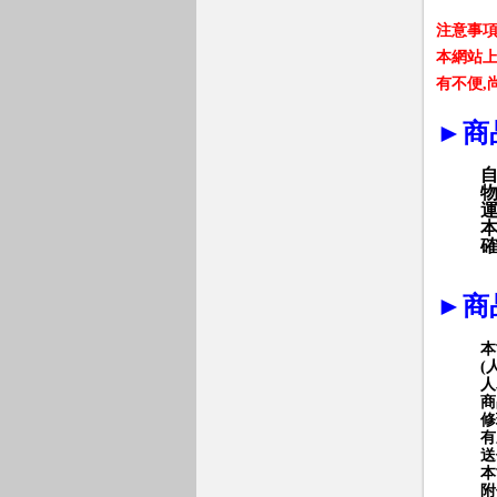
注意事
本網站
有不便
,
►
商
►
商
本
(
人
商
修
有
送
本
附