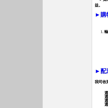
益。
►
購
►
配
我司收
選