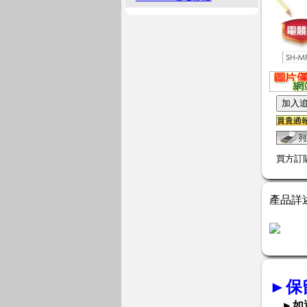
買方訂
產品詳
►
保
►如