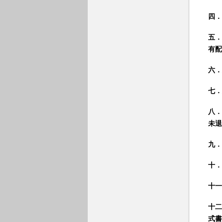
四．
五．
有配
六．
七．
八．
未退
九．
十．
十一
十二
式書