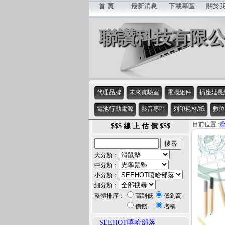
首 頁
最新消息
下載專區
關於
聯讚科技有限
代理品牌
未來實驗室
電腦組件
插座延長
電池行動電源
影音專區
列印耗材/紙
數位
目前位置 :
$$$ 線 上 估 價 $$$
大分類：
中分類：
小分類：
細分類：
整體排序：
高到低
低到高
價錢
名稱
SEEHOT嘻哈部落