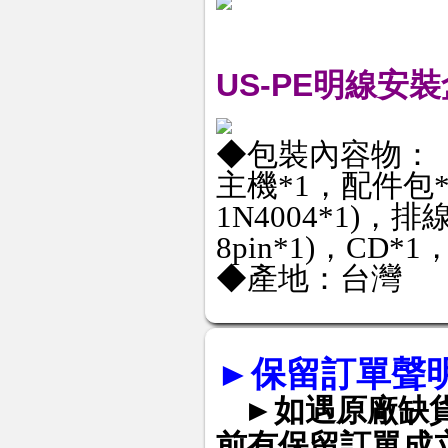
US-PE明線安裝盒
◆包裝內容物：
主機*1，配件包*
1N4004*1)，排線(
8pin*1)，CD
◆產地：台灣
►
保留訂單聲
►如遇原廠缺
前有保留訂單成