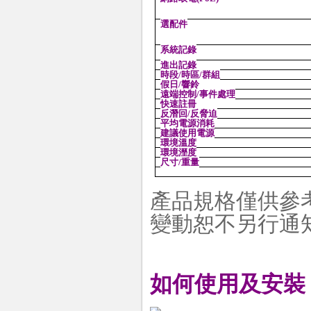
選配件
系統記錄
進出記錄
時段/時區/群組
假日/響鈴
遠端控制/事件處理
快速註冊
反潛回/反脅迫
平均電源消耗
建議使用電源
環境溫度
環境溼度
尺寸/重量
產品規格僅供參
變動恕不另行通
如何使用及安裝 w