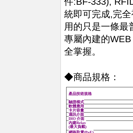
件:BF-333)
統即可完成,完
用的只是一條最
專屬內建的WEB 
全掌握。
◆商品規格：
產品技術規格
驗證模式
軟體應用
卡片容量
通訊介面
DIO 介面
內建Relay
(最大負載)
網路取電(PoE)