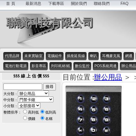
首 頁
最新消息
下載專區
關於我們
聯絡我們
FAQ
聯讚科技有限公司
代理品牌
未來實驗室
電腦組件
插座延長線
喇叭
耳機麥克風
網通
電池行動電源
影音專區
列印耗材/紙
數位監控
POS系統周邊
辦公用品
目前位置 :
辦公用品
＞ 
$$$ 線 上 估 價 $$$
大分類：
中分類：
小分類：
整體排序：
高到低
低到高
價錢
名稱