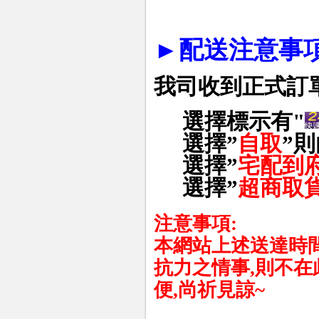
►
配送注意事項
我司收到正式訂
選擇標示有"
選擇
”
自取
”
則
選擇
”
宅配到
選擇
”
超商取
注意事項
:
本網站上述送達時
抗力之情事
,
則不在
便
,
尚祈見諒
~