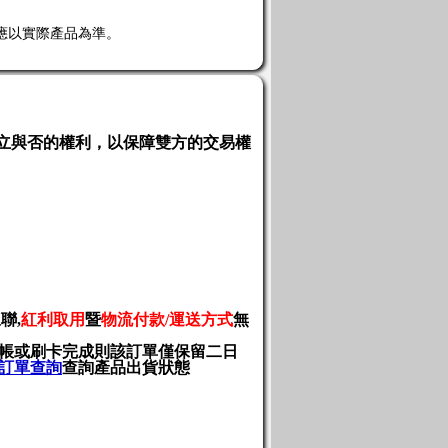
應以實際產品為準。
立與否的權利，以保障雙方的交易權
三聯
,
紅利取用
暨
物流付款
/
運送方式
無
轉帳或刷卡完成則該訂單僅保留二日
訂單查詢
查詢產品出貨狀態