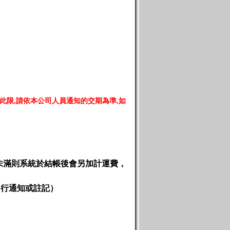
此限
,
請依本公司人員通知的交期為準
,
如
未滿則系統於結帳後會另加計運費，
另行通知或註記）