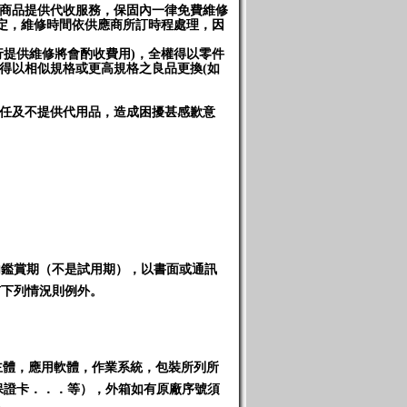
售商品提供代收服務，保固內一律免費維修
規定，維修時間依供應商所訂時程處理，因
行提供維修將會酌收費用)，全權得以零件
)得以相似規格或更高規格之良品更換(如
任及不提供代用品，造成困擾甚感歉意
內
鑑賞期（不是試用期）
，以書面或通訊
有下列情況則例外。
主體，應用軟體，作業系統，包裝所列所
保證卡．．．等），外箱如有原廠序號須