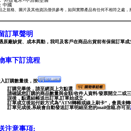
： 外殼電木+不沾黏塗層
：中國
產品之規格、圖片及其他資訊僅供參考，如與實際產品有任何不相符之處，
留訂單聲明
遇原廠缺貨、成本異動，我司及客戶在商品出貨前有保留訂單成
物車下訂流程
輸入訂購數量後，按
訂購完畢後，請至網頁上方點選
請確認您訂購的商品數量與金額
/
收件人資料
/
發票開立二或
誤後，點選結帳送出訂單
,
訂單始成立．
訂單成立後如付款方式為”ATM轉帳或線上刷卡”，會員未
訂單完成後
,
系統會自動發送訂單明細至您的
mail
信箱
,
亦可至
送注意事項: