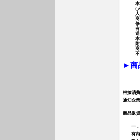
本
(
人
商
修
有
送
本
附
商
不
►
商
根據消
通知企
商品退
一．
有內