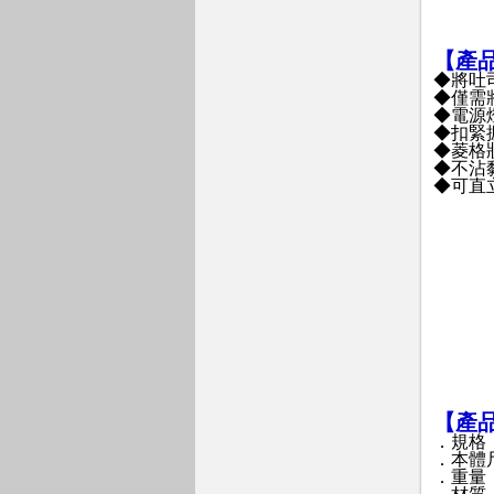
【產
◆將吐
◆僅需
◆電源
◆扣緊
◆菱格
◆不沾
◆可直
【產
．規格：1
．本體尺寸
．重量：