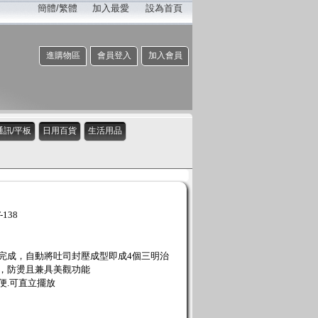
簡體/繁體
加入最愛
設為首頁
進購物區
會員登入
加入會員
通訊/平板
日用百貨
生活用品
138
完成，自動將吐司封壓成型即成4個三明治
，防燙且兼具美觀功能
便.可直立擺放