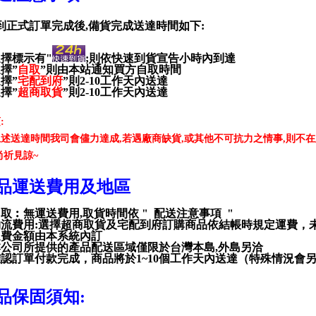
到正式訂單完成後
,
備貨完成送達時間如下
:
擇標示有"
;
則依快速到貨宣告小時內到達
選擇
”
自取
”
則由本站通知買方自取時間
選擇
”
宅配到府
”
則
2-10
工作天內送達
選擇
”
超商取貨
”
則
2-10
工作天內送達
項
:
上述送達時間我司會儘力達成
,
若遇廠商缺貨
,
或其他不可抗力之情事
,
則不在
尚祈見諒
~
品運送費用及地區
自取︰無運送費用
,
取貨時間依
"
配送注意事項
"
物流費用
:
選擇超商取貨及宅配到府訂購商品依結帳時規定運費，
運費金額由本系統內訂
本公司所提供的產品配送區域僅限於台灣本島
,
外島另洽
確認訂單付款完成，商品將於
1~10
個工作天內送達（特殊情況會
品保固須知
: