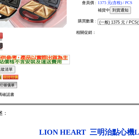
會員價 :
1375 元(含稅) / PCS
補貨中
購買數量 :
相關促銷：
購確認書
述：
LION HEART 三明治點心機LS