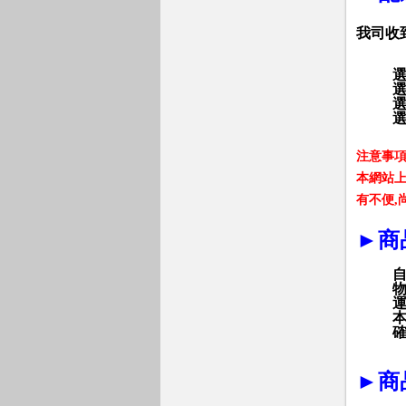
我司收
選
注意事
本網站
有不便
,
►
商
►
商