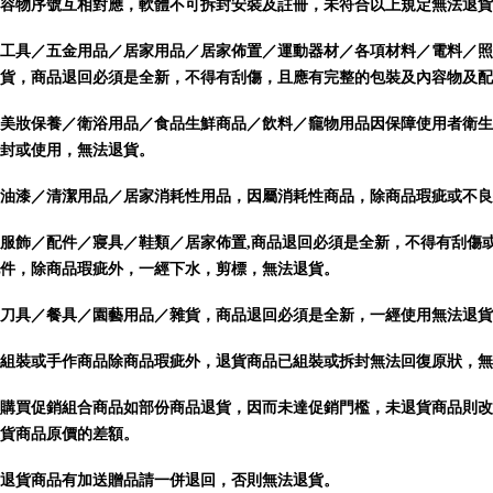
容物序號互相對應，軟體不可拆封安裝及註冊，未符合以上規定無法退貨
工具／五金用品／居家用品／居家佈置／運動器材／各項材料／電料／照
貨，商品
退回必須是全新，不得有刮傷，且應有完整的包裝及內容物及配
美妝保養／衛浴用品／食品生鮮商品／飲料／竉物用品因保障使用者衛生
封或使用，無法退貨。
油漆／清潔用品／居家消耗性用品，因屬消耗性商品，除商品瑕疵或不良
服飾／配件／寢具／鞋類／居家佈置,
商品
退回必須是全新，不得有刮傷
件，除商品瑕疵外，一經下水，剪標，無法退貨。
刀具／餐具／園藝用品／雜貨，
商品
退回必須是全新，一經使用無法退貨
組裝或手作商品
除商品瑕疵外，退貨商品已組裝或拆封無法回復原狀，無
購買促銷組合商品如部份商品退貨，因而未達促銷門檻，未退貨商品則改
貨商品原價的差額。
退貨商品有加送贈品請一併退回，否則無法退貨。