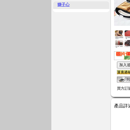
獅子心
買方訂
產品詳