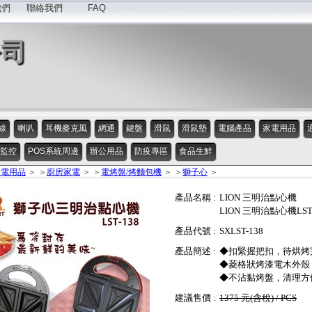
我們
聯絡我們
FAQ
公司
線
喇叭
耳機麥克風
網通
鍵盤
滑鼠
滑鼠墊
電腦產品
家電用品
監控
POS系統周邊
辦公用品
防疫專區
食品生鮮
家電用品
＞ ＞
廚房家電
＞ ＞
電烤盤/烤麵包機
＞ ＞
獅子心
＞
產品名稱 :
LION 三明治點心機
LION 三明治點心機LST-
產品代號 :
SXLST-138
產品簡述 :
◆扣緊握把扣，待烘烤
◆菱格狀烤漆電木外殼
◆不沾黏烤盤，清理方
建議售價 :
1375 元(含稅) / PCS