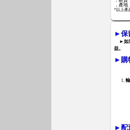
．材質
．產地
*以上
►
保
►如
益。
►
購
►
配