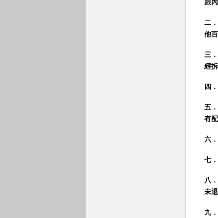
跟內
二．
他百
三．
經拆
四．
五．
有配
六．
七．
八．
未退
九．