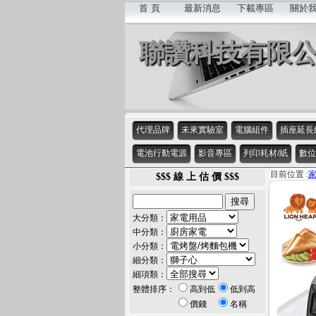
首 頁
最新消息
下載專區
關於
聯讚科技有限
代理品牌
未來實驗室
電腦組件
插座延長
電池行動電源
影音專區
列印耗材/紙
數位
目前位置 :
$$$ 線 上 估 價 $$$
大分類：
中分類：
小分類：
細分類：
細項類：
整體排序：
高到低
低到高
價錢
名稱