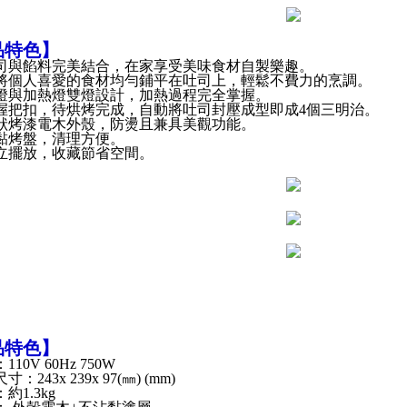
品特色】
司與餡料完美結合，在家享受美味食材自製樂趣。
將個人喜愛的食材均勻鋪平在吐司上，輕鬆不費力的烹調。
燈與加熱燈雙燈設計，加熱過程完全掌握。
握把扣，待烘烤完成，自動將吐司封壓成型即成4個三明治。
狀烤漆電木外殼，防燙且兼具美觀功能。
黏烤盤，清理方便。
立擺放，收藏節省空間。
品特色】
10V 60Hz 750W
：243x 239x 97(㎜) (mm)
約1.3kg