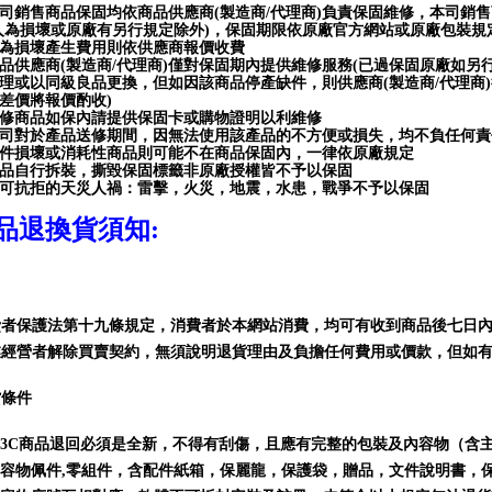
司銷售商品保固均依商品供應商(製造商/代理商)負責保固維修，本司銷
人為損壞或原廠有另行規定除外)，保固期限依原廠官方網站或原廠包裝
為損壞產生費用則依供應商報價收費
品供應商(製造商/代理商)僅對保固期內提供維修服務(已過保固原廠如另
理或以同級良品更換，但如因該商品停產缺件，則供應商(製造商/代理商
差價將報價酌收)
修商品如保內請提供保固卡或購物證明以利維修
司對於產品送修期間，因無法使用該產品的不方便或損失，均不負任何責
件損壞或消耗性商品則可能不在商品保固內，一律依原廠規定
品自行拆裝，撕毀保固標籤非原廠授權皆不予以保固
可抗拒的天災人禍：雷擊，火災，地震，水患，戰爭不予以保固
品退換貨須知
:
費者保護法第十九條規定，消費者於本網站消費，
均可有收到商品後七日
業經營者解除買賣契約，無須說明退貨理由及負擔任何費用或價款，但如
貨條件
3C商品
退回必須是全新，不得有刮傷，且應有完整的包裝及內容物（含
容物佩件,零組件，含配件紙箱，保麗龍，保護袋，贈品，文件說明書，