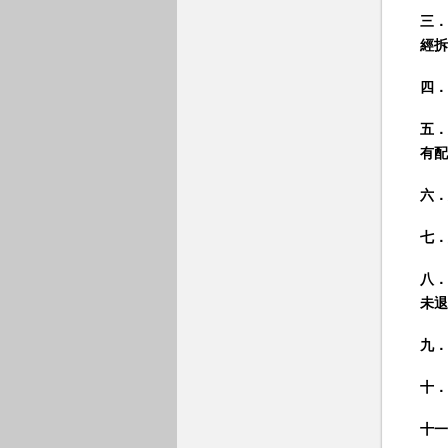
三．
經拆
四．
五．
有配
六．
七．
八．
未退
九．
十．
十一