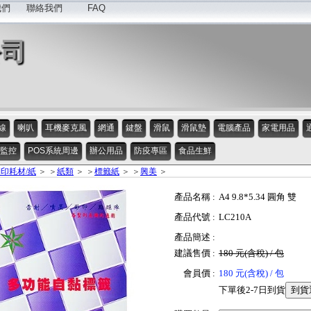
我們
聯絡我們
FAQ
公司
線
喇叭
耳機麥克風
網通
鍵盤
滑鼠
滑鼠墊
電腦產品
家電用品
監控
POS系統周邊
辦公用品
防疫專區
食品生鮮
印耗材/紙
＞ ＞
紙類
＞ ＞
標籤紙
＞ ＞
興美
＞
產品名稱 :
A4 9.8*5.34 圓角 雙
產品代號 :
LC210A
產品簡述 :
建議售價 :
180 元(含稅) / 包
會員價 :
180 元(含稅) / 包
下單後2-7日到貨