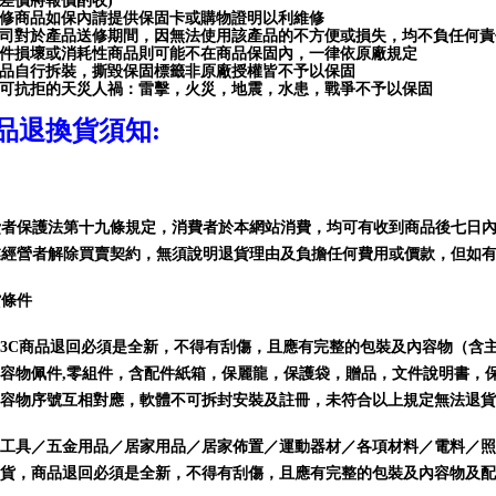
差價將報價酌收)
修商品如保內請提供保固卡或購物證明以利維修
司對於產品送修期間，因無法使用該產品的不方便或損失，均不負任何責
件損壞或消耗性商品則可能不在商品保固內，一律依原廠規定
品自行拆裝，撕毀保固標籤非原廠授權皆不予以保固
可抗拒的天災人禍：雷擊，火災，地震，水患，戰爭不予以保固
品退換貨須知
:
費者保護法第十九條規定，消費者於本網站消費，
均可有收到商品後七日
業經營者解除買賣契約，無須說明退貨理由及負擔任何費用或價款，但如
貨條件
3C商品
退回必須是全新，不得有刮傷，且應有完整的包裝及內容物（含
容物佩件,零組件，含配件紙箱，保麗龍，保護袋，贈品，文件說明書，
容物序號互相對應，軟體不可拆封安裝及註冊，未符合以上規定無法退貨
工具／五金用品／居家用品／居家佈置／運動器材／各項材料／電料／照
貨，商品
退回必須是全新，不得有刮傷，且應有完整的包裝及內容物及配