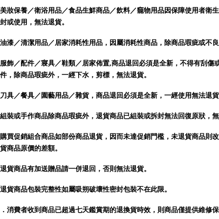
美妝保養／衛浴用品／食品生鮮商品／飲料／竉物用品因保障使用者衛生
封或使用，無法退貨。
油漆／清潔用品／居家消耗性用品，因屬消耗性商品，除商品瑕疵或不良
服飾／配件／寢具／鞋類／居家佈置,
商品
退回必須是全新，不得有刮傷
件，除商品瑕疵外，一經下水，剪標，無法退貨。
刀具／餐具／園藝用品／雜貨，
商品
退回必須是全新，一經使用無法退貨
組裝或手作商品
除商品瑕疵外，退貨商品已組裝或拆封無法回復原狀，無
購買促銷組合商品如部份商品退貨，因而未達促銷門檻，未退貨商品則改
貨商品原價的差額。
退貨商品有加送贈品請一併退回，否則無法退貨。
退貨商品包裝完整性如屬吸朔破壞性密封包裝不在此限。
．消費者收到商品已超過七天鑑賞期的退換貨時效，則商品僅提供維修保