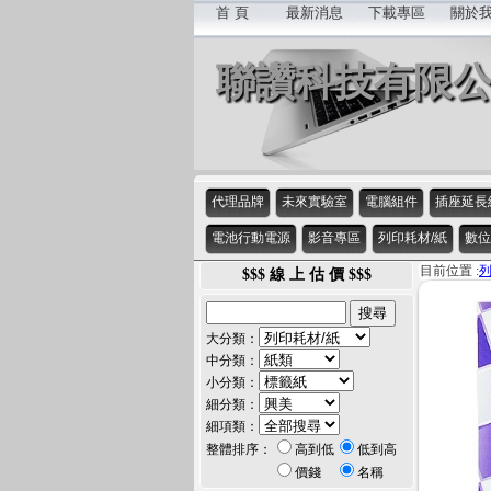
首 頁
最新消息
下載專區
關於
聯讚科技有限
代理品牌
未來實驗室
電腦組件
插座延長
電池行動電源
影音專區
列印耗材/紙
數位
目前位置 :
列
$$$ 線 上 估 價 $$$
大分類：
中分類：
小分類：
細分類：
細項類：
整體排序：
高到低
低到高
價錢
名稱