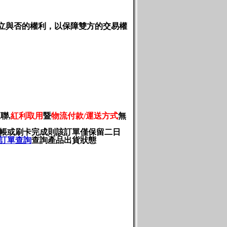
立與否的權利，以保障雙方的交易權
三聯
,
紅利取用
暨
物流付款
/
運送方式
無
轉帳或刷卡完成則該訂單僅保留二日
訂單查詢
查詢產品出貨狀態