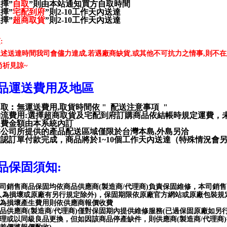
選擇
”
自取
”
則由本站通知買方自取時間
選擇
”
宅配到府
”
則
2-10
工作天內送達
選擇
”
超商取貨
”
則
2-10
工作天內送達
項
:
上述送達時間我司會儘力達成
,
若遇廠商缺貨
,
或其他不可抗力之情事
,
則不在
尚祈見諒
~
品運送費用及地區
自取︰無運送費用
,
取貨時間依
"
配送注意事項
"
物流費用
:
選擇超商取貨及宅配到府訂購商品依結帳時規定運費，
運費金額由本系統內訂
本公司所提供的產品配送區域僅限於台灣本島
,
外島另洽
確認訂單付款完成，商品將於
1~10
個工作天內送達（特殊情況會
品保固須知
:
司銷售商品保固均依商品供應商(製造商/代理商)負責保固維修，本司銷
人為損壞或原廠有另行規定除外)，保固期限依原廠官方網站或原廠包裝
為損壞產生費用則依供應商報價收費
品供應商(製造商/代理商)僅對保固期內提供維修服務(已過保固原廠如另
理或以同級良品更換，但如因該商品停產缺件，則供應商(製造商/代理商