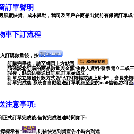
留訂單聲明
遇原廠缺貨、成本異動，我司及客戶在商品出貨前有保留訂單成
物車下訂流程
輸入訂購數量後，按
訂購完畢後，請至網頁上方點選
請確認您訂購的商品數量與金額
/
收件人資料
/
發票開立二或
誤後，點選結帳送出訂單
,
訂單始成立．
訂單成立後如付款方式為”ATM轉帳或線上刷卡”，會員未
訂單完成後
,
系統會自動發送訂單明細至您的
mail
信箱
,
亦可至
送注意事項:
到正式訂單完成後
,
備貨完成送達時間如下
:
擇標示有"
;
則依快速到貨宣告小時內到達