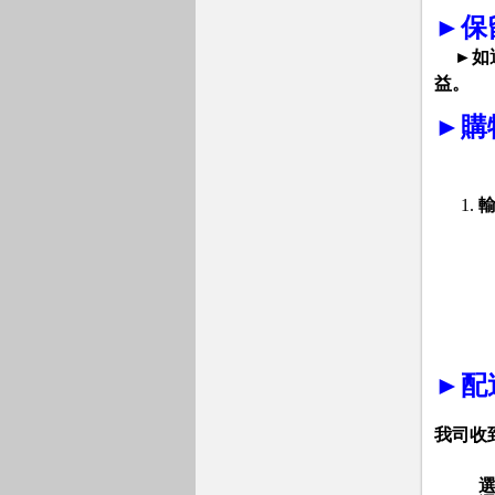
►
保
►如
益。
►
購
►
配
我司收
選