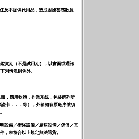
任及不提供代用品，造成困擾甚感歉意
內
鑑賞期（不是試用期）
，以書面或通訊
有下列情況則例外。
主體，應用軟體，作業系統，包裝所列所
保證卡．．．等），外箱如有原廠序號須
。
明設備／衛浴設備／廚房設備／傢俱／其
件，未符合以上規定無法退貨
。