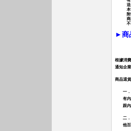
有
送
本
附
商
不
►
商
根據消
通知企
商品退
一．
有內
跟內
二．
他百