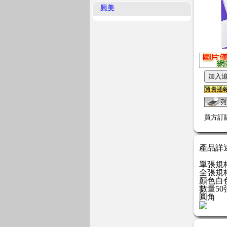
興美
買方訂
產品詳
單張規格9
全張規格
顏色白
數量50
圓角