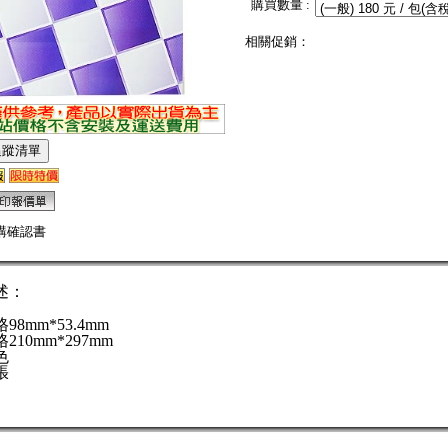
購買數量 :
相關促銷：
購確認書
述：
8mm*53.4mm
210mm*297mm
色
張