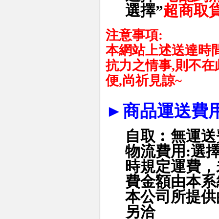
選擇
”
超商取
注意事項
:
本網站上述送達時
抗力之情事
,
則不在
便
,
尚祈見諒
~
►
商品運送費
自取︰無運送
物流費用
:
選
時規定運費，
費金額由本系
本公司所提供
另洽