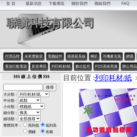
首 頁
最新消息
下載專區
關於我們
聯絡我們
FAQ
聯讚科技有限公司
代理品牌
未來實驗室
電腦組件
插座延長線
喇叭
耳機麥克風
網通
電池行動電源
影音專區
列印耗材/紙
數位監控
POS系統周邊
辦公用品
目前位置 :
列印耗材/紙
$$$ 線 上 估 價 $$$
大分類：
中分類：
小分類：
細分類：
細項類：
整體排序：
高到低
低到高
價錢
名稱