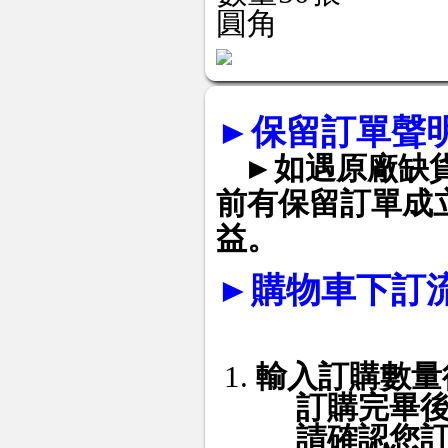
圓角
►
保留訂單聲
►如遇原廠缺
前有保留訂單成
益。
►
購物車下訂
輸入訂購數量
訂購完畢
請確認您