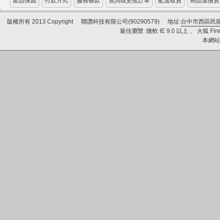
產品保固
付款方式
服務條款
查詢或更改訂單
配送取貨
商品退換貨
版權所有 2013 Copyright
聯讚科技有限公司(90290579)
地址:
台中市西區民龍
最佳瀏覽 :微軟 IE 9.0 以上 、 火狐 Fire
本網站