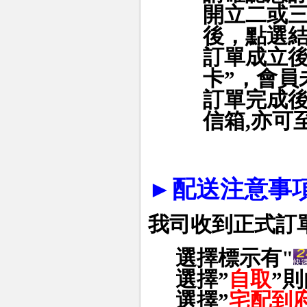
開立二或
後，點選
訂單成立後
卡”，會員
訂單完成
信箱
,
亦可
►
配送注意事項
我司收到正式訂
選擇標示有"
選擇
”
自取
”
則
選擇
”
宅配到