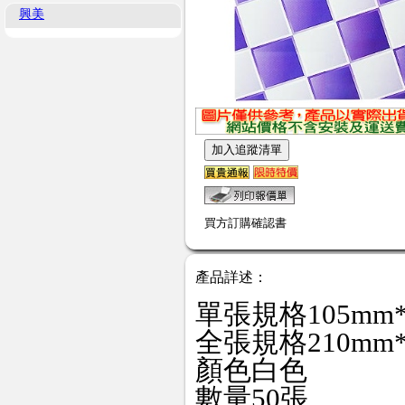
興美
買方訂購確認書
產品詳述：
單張規格105mm*
全張規格210mm*
顏色白色
數量50張