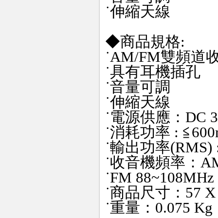
˙伸縮天線
◆商品規格:
˙AM/FM雙頻道
˙具有耳機插孔
˙音量可調
˙伸縮天線
˙電源供應：DC 3V(
˙消耗功率 : ≦60
˙輸出功率(RMS) 
˙收音機頻率：AM 5
˙FM 88~108MHz
˙商品尺寸：57 X 9
˙重量：0.075 Kg