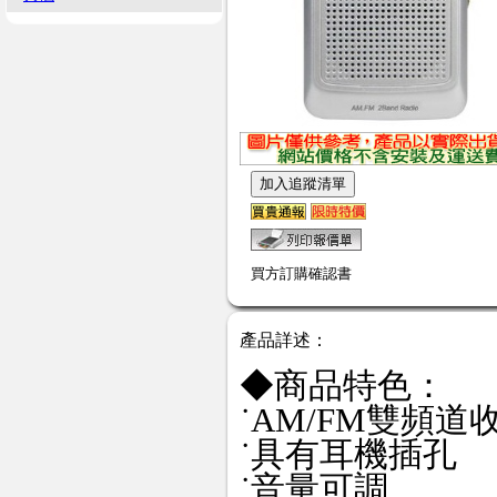
買方訂購確認書
產品詳述：
◆商品特色：
˙AM/FM雙頻道
˙具有耳機插孔
˙音量可調