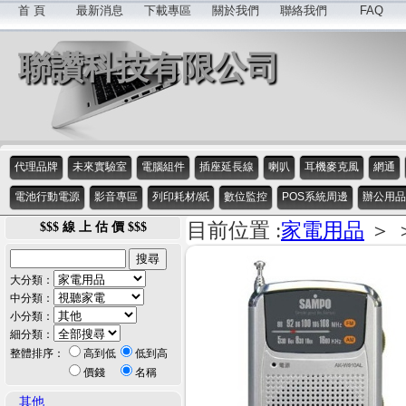
首 頁
最新消息
下載專區
關於我們
聯絡我們
FAQ
聯讚科技有限公司
代理品牌
未來實驗室
電腦組件
插座延長線
喇叭
耳機麥克風
網通
電池行動電源
影音專區
列印耗材/紙
數位監控
POS系統周邊
辦公用品
目前位置 :
家電用品
＞ 
$$$ 線 上 估 價 $$$
大分類：
中分類：
小分類：
細分類：
整體排序：
高到低
低到高
價錢
名稱
其他