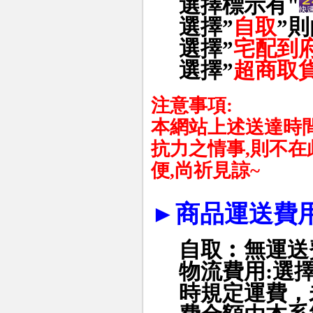
選擇標示有"
選擇
”
自取
”
則
選擇
”
宅配到
選擇
”
超商取
注意事項
:
本網站上述送達時
抗力之情事
,
則不在
便
,
尚祈見諒
~
►
商品運送費
自取︰無運送
物流費用
:
選
時規定運費，