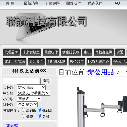
首 頁
最新消息
下載專區
關於我們
聯絡我們
FAQ
聯讚科技有限公司
代理品牌
未來實驗室
電腦組件
插座延長線
喇叭
耳機麥克風
網通
電池行動電源
影音專區
列印耗材/紙
數位監控
POS系統周邊
辦公用品
目前位置 :
辦公用品
＞ 
$$$ 線 上 估 價 $$$
大分類：
中分類：
小分類：
細分類：
整體排序：
高到低
低到高
價錢
名稱
穿桌式