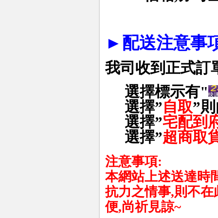
►
配送注意事項
我司收到正式訂
選擇標示有"
選擇
”
自取
”
則
選擇
”
宅配到
選擇
”
超商取
注意事項
:
本網站上述送達時
抗力之情事
,
則不在
便
,
尚祈見諒
~