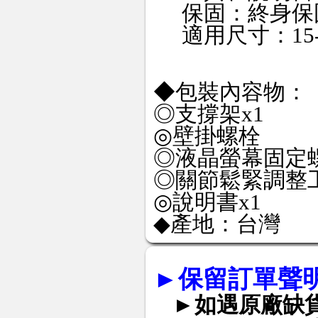
保固：終身保
適用尺寸：15-24
◆包裝內容物：
◎支撐架x1
◎壁掛螺栓
◎液晶螢幕固定
◎關節鬆緊調整工
◎說明書x1
◆產地：台灣
►
保留訂單聲
►如遇原廠缺