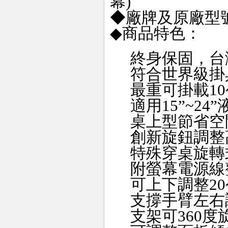
幕)
◆廠牌及原廠型號：T
◆商品特色：
終身保固，台
符合世界級掛
最重可掛載1
適用15”~24
桌上型節省空
創新旋鈕調整
特殊穿桌旋轉
附螢幕電源線
可上下調整2
支撐手臂左右
支架可360度