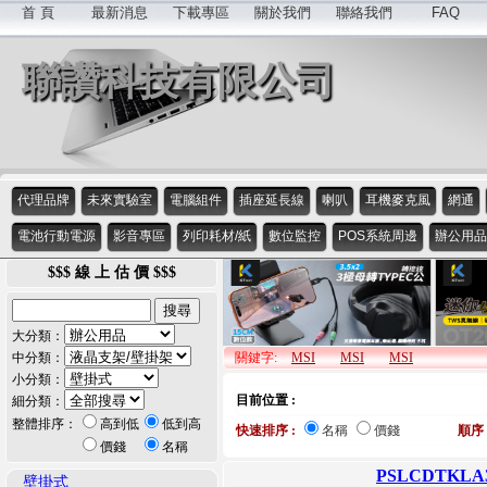
首 頁
最新消息
下載專區
關於我們
聯絡我們
FAQ
聯讚科技有限公司
代理品牌
未來實驗室
電腦組件
插座延長線
喇叭
耳機麥克風
網通
電池行動電源
影音專區
列印耗材/紙
數位監控
POS系統周邊
辦公用品
$$$ 線 上 估 價 $$$
大分類：
中分類：
關鍵字:
MSI
MSI
MSI
小分類：
目前位置 :
細分類：
整體排序：
高到低
低到高
快速排序 :
名稱
價錢
順序 
價錢
名稱
PSLCDTKL
壁掛式