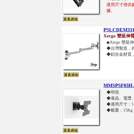
適用尺寸僅供
據。
PSLCDEM3
Xergo 雙延伸
◆Xergo 雙
◆台灣製造，
◆鋁合金材質
MMSPSF03H
◆明視
◆液晶、電漿、
◆適用尺寸：14"
◆載重：15Kg