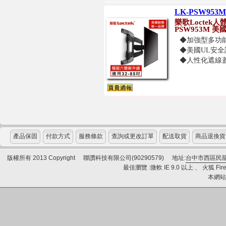
LK-PSW953
樂歌Loctek
PSW953M 
◆加強型多功
◆美國UL安全
◆人性化遮線蓋
產品保固
付款方式
服務條款
查詢或更改訂單
配送取貨
商品退換貨
版權所有 2013 Copyright
聯讚科技有限公司(90290579)
地址:
台中市西區民龍
最佳瀏覽 :微軟 IE 9.0 以上 、 火狐 Fire
本網站