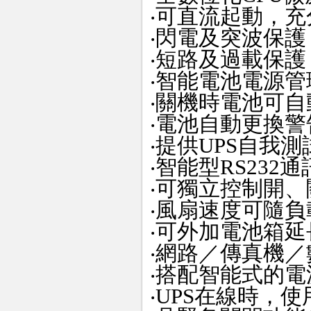
‧可直流起動，充
‧閃電及突波保護
‧短路及過載保護
‧智能電池電源管理
‧關機時電池可自
‧電池自動更換警
‧提供UPS自我
‧智能型RS232
‧可獨立控制開、
‧風扇速度可隨
‧可外加電池箱
‧網路／傳真機
‧搭配智能式的電
‧UPS在線時，