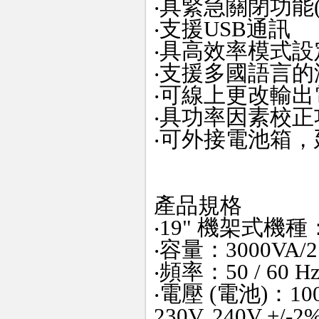
‧具緊急關閉功能(
‧支援USB通訊
‧具高效率模式
‧支援多國語言
‧可線上更改輸出
‧具功率因素校正
‧可外接電池箱
產品規格
‧19" 機架式機種：
‧容量：3000VA/2
‧頻率：50 / 60 
‧電壓 (電池)：100V, 
230V, 240V +/-2