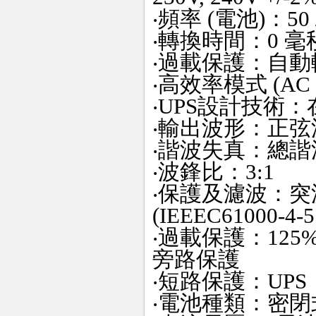
‧頻率 (電池)：50 / 
‧轉換時間：0 毫
‧過載保護：自動
‧高效率模式 (AC t
‧UPS設計技術
‧輸出波形：正弦
‧諧波失真：總諧
‧波鋒比：3:1
‧保護及濾波：突波保護 
(IEEEC61000-4-5 
‧過載保護：125
旁路保護
‧短路保護：UP
‧電池種類：密