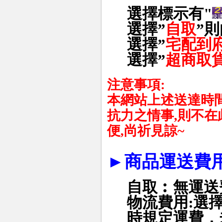
選擇標示有"
選擇
”
自取
”
則
選擇
”
宅配到
選擇
”
超商取
注意事項
:
本網站上述送達時
抗力之情事
,
則不在
便
,
尚祈見諒
~
►
商品運送費
自取︰無運送
物流費用
:
選
時規定運費，