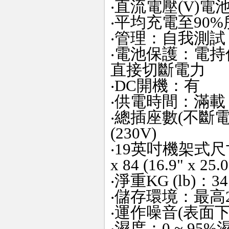
‧直流電壓(V)電池(2
‧平均充電至90%
‧管理：自我測
‧電池保護：電
直接切斷電力
‧DC開機：有
‧供電時間：滿載 4 m
‧總插座數(不斷電+
(230V)
‧19英吋機架式尺寸m
x 84 (16.9" x 25.0
‧淨重KG (lb)：34.3
‧儲存環境：最高2,0
‧運作噪音(表面下一
‧濕度：0 ~ 9