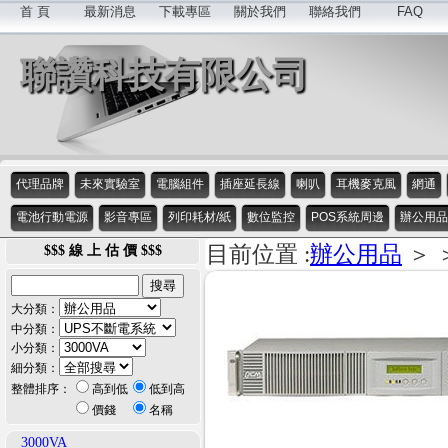
首 頁
最新消息
下載專區
關於我們
聯絡我們
FAQ
聯讚科技有限公司
代理品牌
未來實驗室
電腦組件
插座延長線
喇叭
耳機麥克風
網通
電池行動電源
影音專區
列印耗材/紙
數位監控
POS系統周邊
辦公用品
目前位置 :
辦公用品
＞ 
$$$ 線 上 估 價 $$$
大分類：
中分類：
小分類：
細分類：
整體排序：
高到低
低到高
價錢
名稱
3000VA