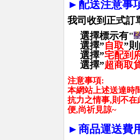
►
配送注意事項
我司收到正式訂
選擇標示有"
選擇
”
自取
”
則
選擇
”
宅配到
選擇
”
超商取
注意事項
:
本網站上述送達時
抗力之情事
,
則不在
便
,
尚祈見諒
~
►
商品運送費