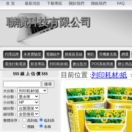
首 頁
最新消息
下載專區
關於我們
聯絡我們
FAQ
聯讚科技有限公司
代理品牌
未來實驗室
電腦組件
插座延長線
喇叭
耳機麥克風
網通
電池行動電源
影音專區
列印耗材/紙
數位監控
POS系統周邊
辦公用品
目前位置 :
列印耗材/紙
$$$ 線 上 估 價 $$$
大分類：
中分類：
小分類：
細分類：
細項類：
整體排序：
高到低
低到高
價錢
名稱