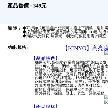
產品售價 : 349元
簡 述 :
◆可拆卸式燈頭設計.燈頭可90度上下調整，增加
◆採用節能/高亮度/超長壽命的歐司朗LED燈.防
◆兩段式光源切換(強光、弱光)可依使用需求調整
功能/規格 :
【KINYO】高亮度
【產品特色】
．採用節能/高亮度/超長壽命的歐司朗LED燈，
．燈頭可90度上下調整，增加照明方向自由
．可拆卸式燈頭設計，燈頭可獨立取下使用，
．防潑水貼心設計，充電孔附有防塵防水蓋
．內建18650長效鋰電池，16小時超強續航力!
．兩段式光源切換(強光、弱光)，可依使用需
．超彈力寬版伸縮式頭戴，適合各種頭型。
．前額止滑墊設計，佩戴更安全舒適。
．野外露營、探險、登山、釣魚、溪流活動
【產品規格】